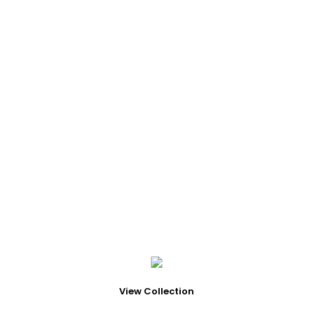
POLÍTICAS
POLÍTICA DE PRIVACIDAD
POLÍTICA DE COOKIES
View Collection