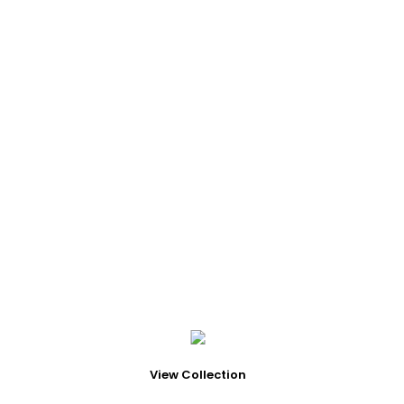
CONTACTO
SÍGUENOS
SS 2025 «VERANO EN EL NORTE»
INSTAGRAM
SS 2025 «VERANO EN EL NORTE»
FACEBOOK
DÓNDE ESTAMOS
View Collection