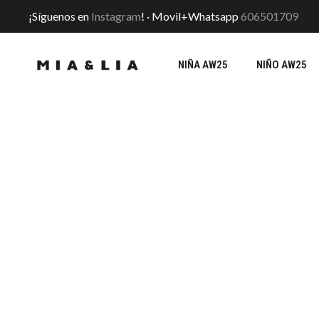
¡Síguenos en
Instagram
! · Movil+Whatsapp
606501709
NIÑA AW25
NIÑO AW25