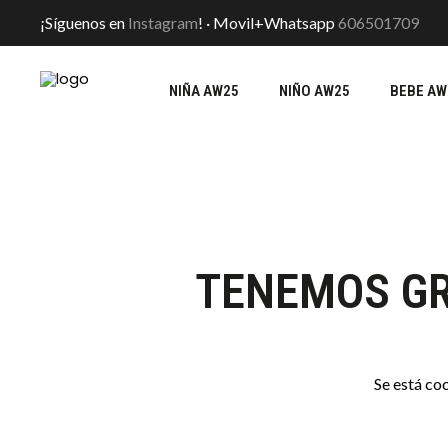
¡Síguenos en
Instagram
! · Movil+Whatsapp
606501709
NIÑA AW25
NIÑO AW25
BEBE AW
TENEMOS GR
Se está co